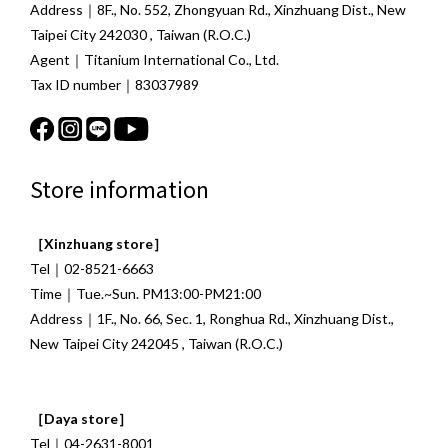
Address｜8F., No. 552, Zhongyuan Rd., Xinzhuang Dist., New
Taipei City 242030 , Taiwan (R.O.C.)
Agent｜Titanium International Co., Ltd.
Tax ID number｜83037989
Store information
［Xinzhuang store］
Tel｜02-8521-6663
Time｜Tue.~Sun. PM13:00-PM21:00
Address｜1F., No. 66, Sec. 1, Ronghua Rd., Xinzhuang Dist.,
New Taipei City 242045 , Taiwan (R.O.C.)
［Daya store］
Tel｜04-2631-8001