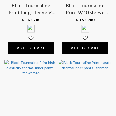
Black Tourmaline
Black Tourmaline
Print long-sleeve V-
Print 9/10 sleeve
neck thermal heating
round neck thermal
NT$2,980
NT$2,980
shirt - for men
heating shirt - for
women
ADD TO CART
ADD TO CART