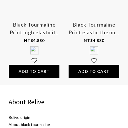
Black Tourmaline
Black Tourmaline
Print high elasticity
Print elastic thermal
thermal inner pants -
inner pants - for men
NT$4,880
NT$4,880
for women
ADD TO CART
ADD TO CART
About Relive
Relive origin
About black tourmaline