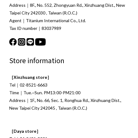
Address｜8F., No. 552, Zhongyuan Rd., Xinzhuang Dist., New
Taipei City 242030 , Taiwan (R.O.C.)
Agent｜Titanium International Co., Ltd.
Tax ID number｜83037989
Store information
［Xinzhuang store］
Tel｜02-8521-6663
Time｜Tue.~Sun. PM13:00-PM21:00
Address｜1F., No. 66, Sec. 1, Ronghua Rd., Xinzhuang Dist.,
New Taipei City 242045 , Taiwan (R.O.C.)
［Daya store］