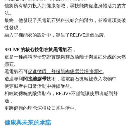
他將所有精力投入到健康領域，尋找能夠促進身體活力的方
法。
最終，他發現了黑電氣石與科技結合的潛力，並將這項突破
性發現，
融入了機能衣的設計中，誕生了RELIVE這個品牌。
RELIVE 的核心技術在於黑電氣石
，
這是一種經科學研究證實能夠
釋放負離子與遠紅外線的天然
礦石
。
黑電氣石可
促進循環、舒緩肌肉疲勞並增強彈性
。
透過專利
間接纏膠帶
技術，黑電氣石微粒被嵌入衣物中，
使穿戴者在日常活動中持續受益。
相較於傳統的酸痛貼布，RELIVE不僅能讓使用者感到舒
適，
更將健康的理念深植於日常生活中。
健康與未來的承諾